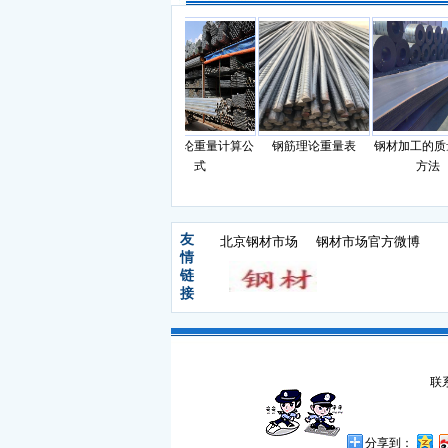
基
滚动轴承钢的化学成
钢材理论重量计算公
钢筋理论重量表
钢材加工的质量
分
式
方法
友
北京钢材市场
钢材市场官方微博
情
链
接
联系
分享到：