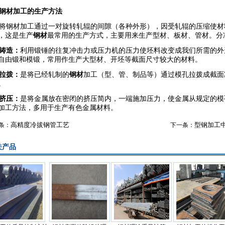
钢材加工的生产方法
钢材加工通过一对旋转轧辊的间隙（各种外形），因受轧辊的压缩使材
，这是生产
钢材
最常用的生产方式，主要用来生产型材、板材、管材。分
铸造：
利用锻锤的往复冲击力或压力机的压力使坯料改变成我们所需的外
自由锻和模锻，常用作生产大型材、开坯等截面尺寸较大的材料。
拉拨：
是将已经轧制的
钢材
加工（型、管、制品等）通过模孔拉拨成截面
。
挤压：
是将金属放在密闭的挤压简内，一端施加压力，使金属从规定的模
加工方法，多用于生产有色金属材料。
高精度冷拔钢管工艺
型钢加工
条：
下一条：
产品