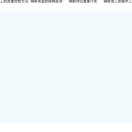
工的质量控制方法
钢材表面的除锈处理
钢材理论重量计算
钢材加工的操作工