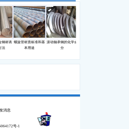
钢材表
螺旋管材质标准和基
滚动轴承钢的化学成
钢材理论重量计算公
钢筋理论重
法
本用途
分
式
64172号-1