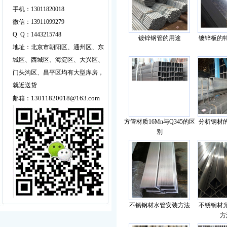
手机：13011820018
微信：13911099279
Q Q：1443215748
镀锌钢管的用途
镀锌板的
地址：北京市朝阳区、通州区、东
城区、西城区、海淀区、大兴区、
门头沟区、昌平区均有大型库房，
就近送货
13011820018@163.com
邮箱：
方管材质16Mn与Q345的区
分析钢材
别
不锈钢材水管安装方法
不锈钢材
方