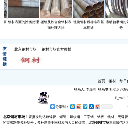
螺
钢材表面的除锈处理
碳钢及铁合金钢材表
螺旋管材质标准和基
滚动轴承钢的化
面处理方法
本用途
分
友
北京钢材市场
钢材市场官方微博
情
链
接
首页
钢材
每日
联系人: 李经理 联系电话: 010-87399
E_mail
分享到：
北京钢材市场
主要批发利达镀锌管、焊管、螺纹钢、工字钢、钢板、线材、无缝管
的需求制作各种型号，各种厚壁不同材质的大口径焊管，
北京钢材市场
本着诚信为