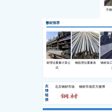
不锈
钢材推荐
标准和基
滚动轴承钢的化学成
钢材理论重量计算公
钢筋理论重量表
钢材加工的
途
分
式
方
友
北京钢材市场
钢材市场官方微博
情
链
接