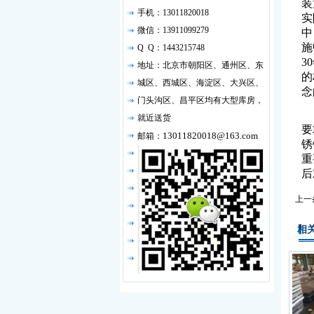
装
手机：13011820018
实
微信：13911099279
中
施
Q Q：1443215748
3
地址：北京市朝阳区、通州区、东
的
城区、西城区、海淀区、大兴区、
念
门头沟区、昌平区均有大型库房，
在
就近送货
要
13011820018@163.com
邮箱：
锈
重
后
上一
相关