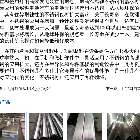
置和使用煤的高效发电装置的耐热、耐高温腐蚀不锈钢的需求将
际应用的燃料电池汽车的电池壳也将使用不锈钢。从水质环保的
，具有优异耐蚀性的不锈钢也将扩大需求。关于长寿命，在欧洲
中，不锈钢的应用在增加，预计这种潮流将遍及全世界。还有日本
0年，废材处理成为一大问题。最近以寿命达到100年为目标的
材料需求将增长。从地球环保的观点看，长寿命在减少土木、建
的设计阶段探讨如何降低维修成本。
IT的发展和普及过程中，功能材料在设备硬件方面起很大的
求非常大。如：在手机和微机部件中，灵活应用了不锈钢的高强
钢的应用扩大。还有在半导体和各种基板的制造设备中，具有良
要作用。不锈钢具有多种其它金属没有的优异性能，是一种具有
对应时代的变化，不锈钢将广泛应用于各种领域。
无缝钢管应用及执行标准
工字钢与
条：
下一条：
产品