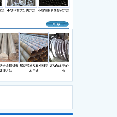
方法
不锈钢材质分类方法
不锈钢的表面标识方法
合金钢材表
螺旋管材质标准和基
滚动轴承钢的化学成
钢材理论重量计算公
钢筋
理方法
本用途
分
式