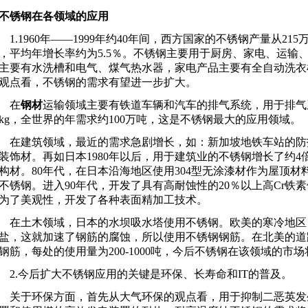
不锈钢在各领域的应用
.1960年——1999年约40年间，西方国家的不锈钢产量从215
，平均年增长率约为5.5％。不锈钢主要用于厨房、家电、运输
主要有水洗槽和电气、煤气热水器，家电产品主要有全自动洗衣
观点看，不锈钢的需求有望进一步扩大。
在
钢材
运输领域主要有铁道车辆和汽车的排气系统，用于排气系
0kg，全世界的年需求约100万吨，这是不锈钢最大的应用领域。
建筑领域，最近的需求急剧增长，如：新加坡地铁车站的防护装
装饰材。再如日本1980年以后，用于建筑业的不锈钢增长了约
构材。80年代，在日本沿海地区使用304型无涂漆材作为屋顶
不锈钢。进入90年代，开发了具有高耐蚀性的20％以上高Cr铁
为了美观性，开发了各种表面精加工技术。
土木领域，日本的水坝吸水塔使用不锈钢。欧美的寒冷地区
盐，这就加速了钢筋的腐蚀，所以使用不锈钢钢筋。在北美的道路
钢筋，每处的使用量为200-1000吨，今后不锈钢在该领域的市
.今后扩大不锈钢应用的关键是环保、长寿命和IT的普及。
于环保方面，首先从大气环保的观点看，用于抑制二恶英发生