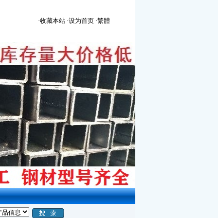
·收藏本站
·设为首页
·繁體