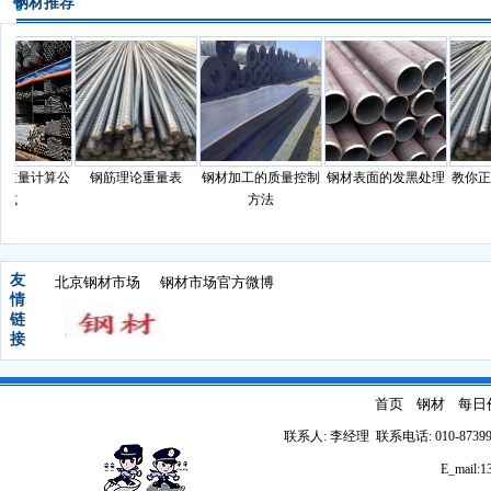
钢材推荐
重量计算公
钢筋理论重量表
钢材加工的质量控制
钢材表面的发黑处理
教你正
式
方法
友
北京钢材市场
钢材市场官方微博
情
链
接
首页
钢材
每日
联系人: 李经理 联系电话: 010-87399
E_mail