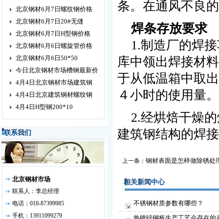
条。在通风不良的
北京钢材6月7日螺纹钢价格
北京钢材6月7日20#无缝
焊条存放要求
北京钢材6月7日H型钢价格
1.制造厂的焊接
北京钢材6月6日螺旋管价格
北京钢材6月6日50*50
库中领出焊接材料
今日北京钢材市场槽钢最新价
于从低温箱中取出
4月4日北京钢材市场建筑钢
４小时的使用量。
4月4日北京建筑钢材螺纹钢
4月4日H型钢200*10
2.经烘焙干燥的
建筑钢结构的焊接
联系我们
钢材表面是怎样做除锈处
上一条：
北京钢材市场
相关新闻中心
联系人：李总经理
不锈钢材质参数有哪些？
电话：010-87399985
手机：13911099279
热镀锌钢板生产工艺会存在的