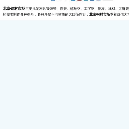
北京钢材市场
主要批发利达镀锌管、焊管、螺纹钢、工字钢、钢板、线材、无缝管
的需求制作各种型号，各种厚壁不同材质的大口径焊管，
北京钢材市场
本着诚信为