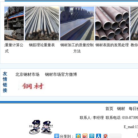
论重量计算公
钢筋理论重量表
钢材加工的质量控制
钢材表面的发黑处理
教你
式
方法
友
北京钢材市场
钢材市场官方微博
情
链
接
首页
钢材
每日
联系人: 李经理 联系电话: 010-87399
E_mail
分享到：