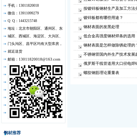
手机：13011820018
按镀锌板钢材生产及加工方法
微信：13911099279
镀锌板都有哪些用途？
Q Q：1443215748
钢材表面的发黑处理
地址：北京市朝阳区、通州区、东
低合金高强度钢材焊条的选用
城区、西城区、海淀区、大兴区、
门头沟区、昌平区均有大型库房，
钢材表面是怎样做除锈处理的
就近送货
不锈钢管国内外生产技术发展
13011820018@163.com
邮箱：
俄罗斯干线管道用大口径电焊
螺纹钢筋理论重量表
钢材推荐