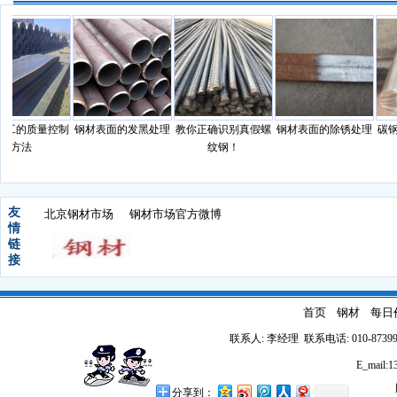
工的质量控制
钢材表面的发黑处理
教你正确识别真假螺
钢材表面的除锈处理
碳钢
方法
纹钢！
友
北京钢材市场
钢材市场官方微博
情
链
接
首页
钢材
每日
联系人: 李经理 联系电话: 010-87399
E_mail
分享到：