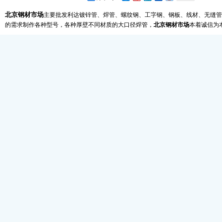
北京钢材市场
主要批发利达镀锌管、焊管、螺纹钢、工字钢、钢板、线材、无缝管
的需求制作各种型号，各种厚壁不同材质的大口径焊管，
北京钢材市场
本着诚信为